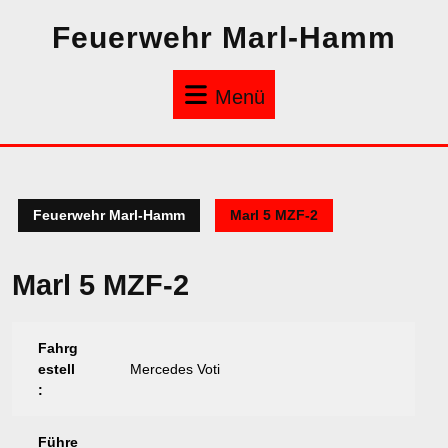
Zum
Feuerwehr Marl-Hamm
Inhalt
springen
Menü
Menü
Feuerwehr Marl-Hamm
Marl 5 MZF-2
Marl 5 MZF-2
Fahrg
estell
Mercedes Voti
:
Führe