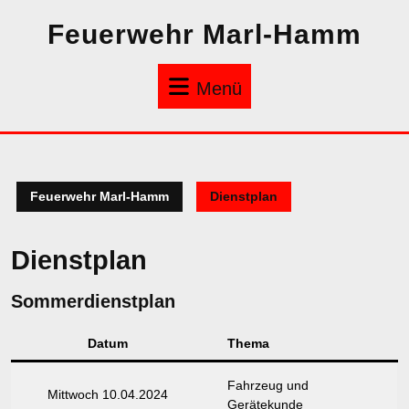
Zum
Feuerwehr Marl-Hamm
Inhalt
springen
Menü
Menü
Feuerwehr Marl-Hamm
Dienstplan
Dienstplan
Sommerdienstplan
Datum
Thema
Fahrzeug und
Mittwoch 10.04.2024
Gerätekunde