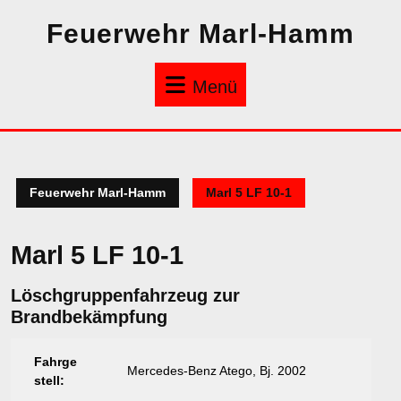
Zum
Feuerwehr Marl-Hamm
Inhalt
springen
Menü
Menü
Feuerwehr Marl-Hamm
Marl 5 LF 10-1
Marl 5 LF 10-1
Löschgruppenfahrzeug zur
Brandbekämpfung
Fahrge
Mercedes-Benz Atego, Bj. 2002
stell: