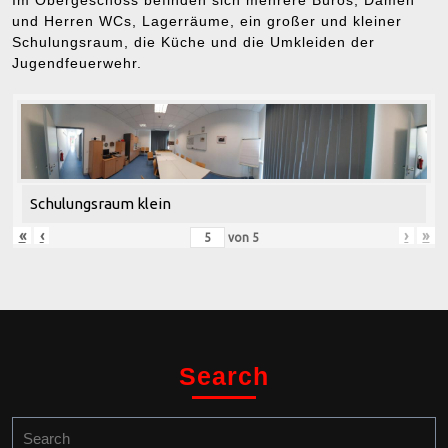
Im Obergeschoss befinden sich mehrere Büros, Damen
und Herren WCs, Lagerräume, ein großer und kleiner
Schulungsraum, die Küche und die Umkleiden der
Jugendfeuerwehr.
Schulungsraum klein
«
‹
›
»
von
5
Search
Search
for: