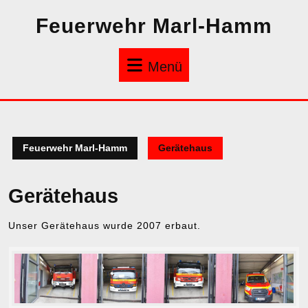
Zum
Feuerwehr Marl-Hamm
Inhalt
springen
Menü
Menü
Feuerwehr Marl-Hamm
Gerätehaus
Gerätehaus
Unser Gerätehaus wurde 2007 erbaut.