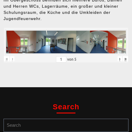
Im Obergeschoss befinden sich mehrere Büros, Damen
und Herren WCs, Lagerräume, ein großer und kleiner
Schulungsraum, die Küche und die Umkleiden der
Jugendfeuerwehr.
«
‹
›
»
von
5
Search
Search
for: