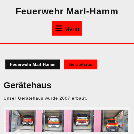
Zum
Feuerwehr Marl-Hamm
Inhalt
springen
Menü
Menü
Feuerwehr Marl-Hamm
Gerätehaus
Gerätehaus
Unser Gerätehaus wurde 2007 erbaut.