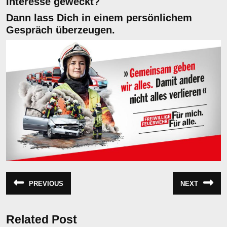
Interesse geweckt?
Dann lass Dich in einem persönlichem
Gespräch überzeugen.
Beitragsnavigation
PREVIOUS
NEXT
Vorheriger
Nächster
Beitrag:
Beitrag:
Related Post