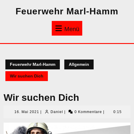
Zum
Feuerwehr Marl-Hamm
Inhalt
springen
Menü
Menü
Feuerwehr Marl-Hamm
Allgemein
Wir suchen Dich
Wir suchen Dich
16.
Daniel
16. Mai 2021
|
Daniel
|
0 Kommentare
|
0:15
Mai
2021