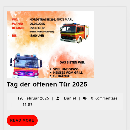
Tag
Tag der offenen Tür 2025
der
offenen
19.
Daniel
19. Februar 2025
|
Daniel
|
0 Kommentare
Februar
|
11:57
Tür
2025
2025
READ
READ MORE
MORE