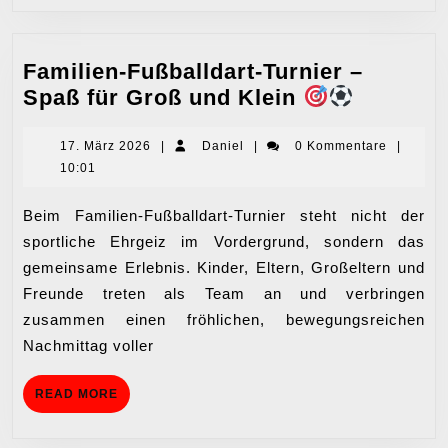
Familien-Fußballdart-Turnier –
Familien
Spaß für Groß und Klein
Fußballd
Turnier
17.
Daniel
17. März 2026
|
Daniel
|
0 Kommentare
|
März
10:01
–
2026
Spaß
Beim Familien-Fußballdart-Turnier steht nicht der
für
sportliche Ehrgeiz im Vordergrund, sondern das
Groß
gemeinsame Erlebnis. Kinder, Eltern, Großeltern und
und
Freunde treten als Team an und verbringen
Klein
zusammen einen fröhlichen, bewegungsreichen
Nachmittag voller
READ
READ MORE
MORE