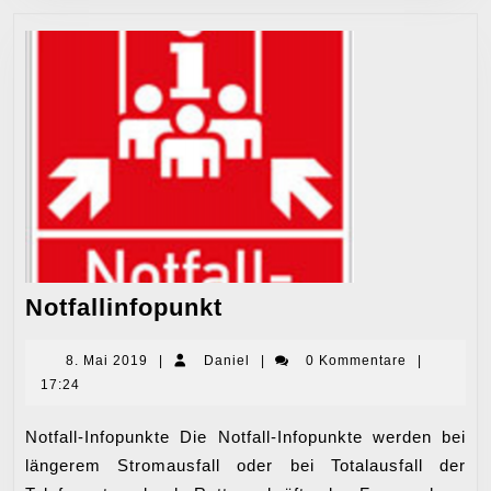
Notfallinfopunkt
Notfallinfopunkt
8.
Daniel
8. Mai 2019
|
Daniel
|
0 Kommentare
|
Mai
17:24
2019
Notfall-Infopunkte Die Notfall-Infopunkte werden bei
längerem Stromausfall oder bei Totalausfall der